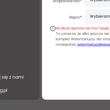
Województwo
*
Rejon
*
Na liście rejonów nie ma Twojej 
To oznacza, że albo jeszcze ni
komplet Wolontariuszy. Nic st
rozwiązania:
wolontariusz@wiosn
 się z nami
g.pl