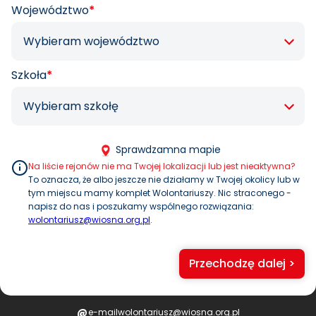
Województwo
*
Szkoła
*
Sprawdzam
na mapie
Na liście rejonów nie ma Twojej lokalizacji lub jest nieaktywna?
To oznacza, że albo jeszcze nie działamy w Twojej okolicy lub w
tym miejscu mamy komplet Wolontariuszy. Nic straconego -
napisz do nas i poszukamy wspólnego rozwiązania:
wolontariusz@wiosna.org.pl
.
Przechodzę dalej >
@
e-mail
wolontariusz@wiosna.org.pl