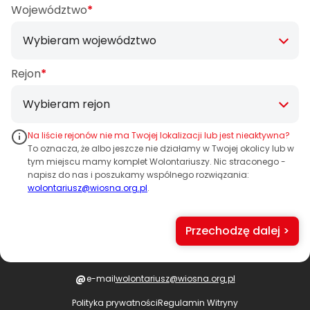
Województwo
*
Rejon
*
Na liście rejonów nie ma Twojej lokalizacji lub jest nieaktywna?
To oznacza, że albo jeszcze nie działamy w Twojej okolicy lub w
tym miejscu mamy komplet Wolontariuszy. Nic straconego -
napisz do nas i poszukamy wspólnego rozwiązania:
wolontariusz@wiosna.org.pl
.
Przechodzę dalej >
@
e-mail
wolontariusz@wiosna.org.pl
Polityka prywatności
Regulamin Witryny