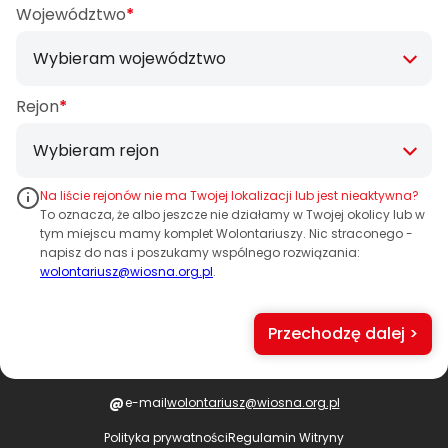
Województwo
*
Rejon
*
Na liście rejonów nie ma Twojej lokalizacji lub jest nieaktywna?
To oznacza, że albo jeszcze nie działamy w Twojej okolicy lub w
tym miejscu mamy komplet Wolontariuszy. Nic straconego -
napisz do nas i poszukamy wspólnego rozwiązania:
wolontariusz@wiosna.org.pl
.
Przechodzę dalej >
@
e-mail
wolontariusz@wiosna.org.pl
Polityka prywatności
Regulamin Witryny